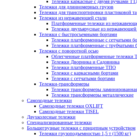
Тележки каркасные с двумя ручками ТТ
Тележки для длинномерных грузов
Тележки для транспортировки пластиковой 
Тележки из нержавеющей стали
Платформенные тележки из нержавеюще
Тележки двухъярусные из нержавеющей
Тележки с быстросъемными бортами
Тележки платформенные с сетчатыми б
Тележки платформенные с трубчатыми 
Тележки с поворотной осью
Облегченные платформенные тележки
Тележки Дворника и Садовника
Тележки платформенные ТПО
Тележки с каркасными бортами
Тележки с сетчатыми бортами
Тележки-трансформеры
Тележки трансформеры ламинированная
Тележки трансформеры металлические
Самоходные тележки
Самоходные тележки OXLIFT
Самоходные тележки TISEL
Двухколесные тележки
Специализированные тележки
Большегрузные тележки с прицепным устройством
Тележки грузоподъемностью 1,5 т (1500 кг)