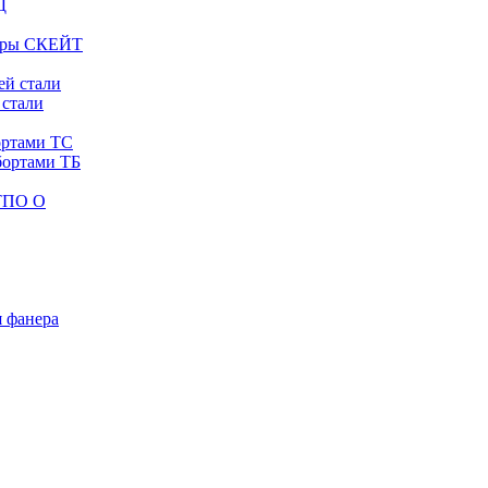
Д
тары СКЕЙТ
й стали
 стали
ортами ТС
бортами ТБ
 ТПО О
 фанера